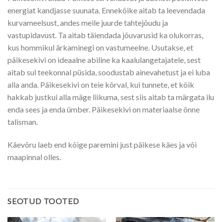
energiat kandjasse suunata. Ennekõike aitab ta leevendada
kurvameelsust, andes meile juurde tahtejõudu ja
vastupidavust. Ta aitab täiendada jõuvarusid ka olukorras,
kus hommikul ärkaminegi on vastumeelne. Usutakse, et
päikesekivi on ideaalne abiline ka kaalulangetajatele, sest
aitab sul teekonnal püsida, soodustab ainevahetust ja ei luba
alla anda. Päikesekivi on teie kõrval, kui tunnete, et kõik
hakkab justkui alla mäge liikuma, sest siis aitab ta märgata ilu
enda sees ja enda ümber. Päikesekivi on materiaalse õnne
talisman.
Käevõru laeb end kõige paremini just päikese käes ja või
maapinnal olles.
SEOTUD TOOTED