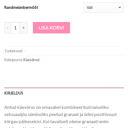
Randmeümbermõõt
Kogus
LISA KORVI
Tootekood:
-
Kategooria:
Käevõrud
KIRJELDUS
Antud käevõrus on omavahel kombineeritud naiseliku
seksuaaljõu sümboliks peetud granaat ja üdini positiivsust
kiirgav päikesekivi. Kui tavaliselt oleme granaati enim