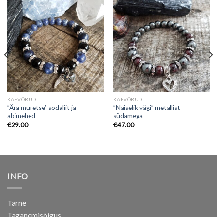
KÄEVÕRUD
KÄEVÕRUD
”Ära muretse” sodaliit ja
”Naiselik vägi” metallist
abimehed
südamega
€
29.00
€
47.00
INFO
Tarne
Taganemisõigus