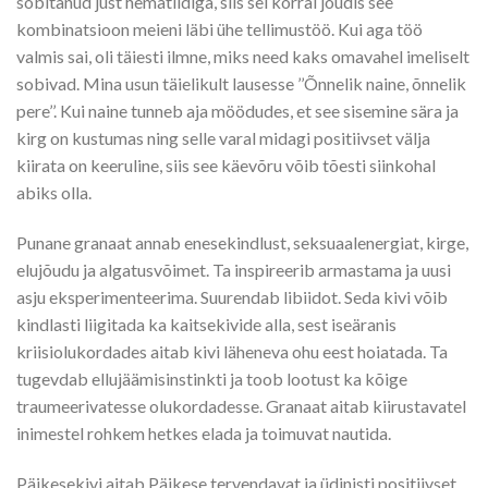
sobitanud just hematiidiga, siis sel korral jõudis see
kombinatsioon meieni läbi ühe tellimustöö. Kui aga töö
valmis sai, oli täiesti ilmne, miks need kaks omavahel imeliselt
sobivad. Mina usun täielikult lausesse ’’Õnnelik naine, õnnelik
pere’’. Kui naine tunneb aja möödudes, et see sisemine sära ja
kirg on kustumas ning selle varal midagi positiivset välja
kiirata on keeruline, siis see käevõru võib tõesti siinkohal
abiks olla.
Punane granaat annab enesekindlust, seksuaalenergiat, kirge,
elujõudu ja algatusvõimet. Ta inspireerib armastama ja uusi
asju eksperimenteerima. Suurendab libiidot. Seda kivi võib
kindlasti liigitada ka kaitsekivide alla, sest iseäranis
kriisiolukordades aitab kivi läheneva ohu eest hoiatada. Ta
tugevdab ellujäämisinstinkti ja toob lootust ka kõige
traumeerivatesse olukordadesse. Granaat aitab kiirustavatel
inimestel rohkem hetkes elada ja toimuvat nautida.
Päikesekivi aitab Päikese tervendavat ja üdinisti positiivset