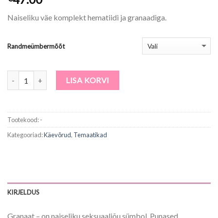
Naiseliku väe komplekt hematiidi ja granaadiga.
Randmeümbermõõt
Kogus
LISA KORVI
Tootekood:
-
Kategooriad:
Käevõrud
,
Temaatikad
KIRJELDUS
Granaat –
on naiseliku seksuaaljõu sümbol. Punased