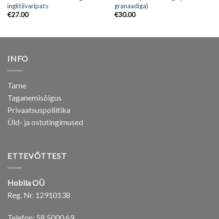
inglitiivaripats
granaadiga)
€
27.00
€
30.00
INFO
Tarne
Taganemisõigus
Privaatsuspoliitika
Üld- ja ostutingimused
ETTEVÕTTEST
Hobila OÜ
Reg. Nr. 12910138
Telefon: 58 5000 69