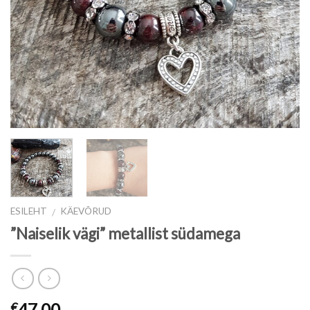
ESILEHT
KÄEVÕRUD
/
”Naiselik vägi” metallist südamega
47.00
€