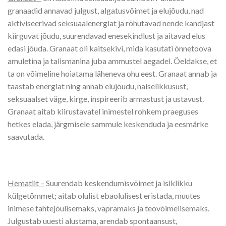
granaadid annavad julgust, algatusvõimet ja elujõudu, nad
aktiviseerivad seksuaalenergiat ja rõhutavad nende kandjast
kiirguvat jõudu, suurendavad enesekindlust ja aitavad elus
edasi jõuda. Granaat oli kaitsekivi, mida kasutati õnnetoova
amuletina ja talismanina juba ammustel aegadel. Öeldakse, et
ta on võimeline hoiatama läheneva ohu eest. Granaat annab ja
taastab energiat ning annab elujõudu, naiselikkusust,
seksuaalset väge, kirge, inspireerib armastust ja ustavust.
Granaat aitab kiirustavatel inimestel rohkem praeguses
hetkes elada, järgmisele sammule keskenduda ja eesmärke
saavutada.
Hematiit –
Suurendab keskendumisvõimet ja isiklikku
külgetõmmet; aitab olulist ebaolulisest eristada, muutes
inimese tahtejõulisemaks, vapramaks ja teo­võimeli­semaks.
Julgustab uuesti alustama, arendab spontaansust,