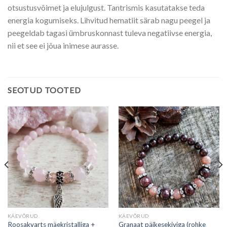
otsustusvõimet ja elujulgust. Tantrismis kasutatakse teda
energia kogumiseks. Lihvitud hematiit särab nagu peegel ja
peegeldab tagasi ümbruskonnast tuleva negatiivse energia,
nii et see ei jõua inimese aurasse.
SEOTUD TOOTED
KÄEVÕRUD
KÄEVÕRUD
Roosakvarts mäekristalliga +
Granaat päikesekiviga (rohke