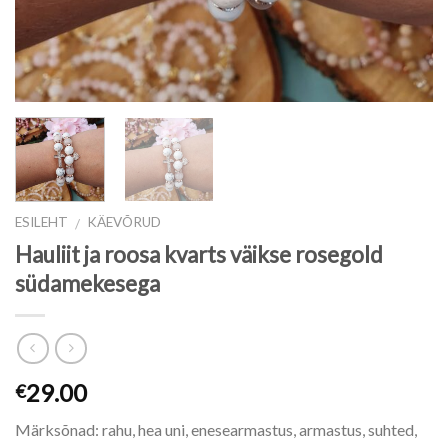
ESILEHT
KÄEVÕRUD
/
Hauliit ja roosa kvarts väikse rosegold
südamekesega
29.00
€
Märksõnad: rahu, hea uni, enesearmastus, armastus, suhted,