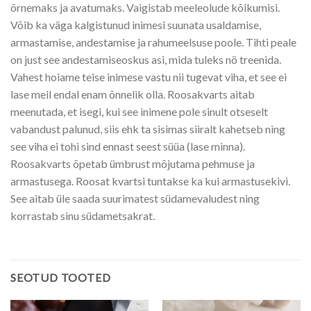
õrnemaks ja avatumaks. Vaigistab mee­leolude kõikumisi.
Võib ka väga kalgistunud inimesi suu­nata usaldamise,
armastamise, andestamise ja rahumeelsuse poole. Tihti peale
on just see andestamiseoskus asi, mida tuleks nö treenida.
Vahest hoiame teise inimese vastu nii tugevat viha, et see ei
lase meil endal enam õnnelik olla. Roosakvarts aitab
meenutada, et isegi, kui see inimene pole sinult otseselt
vabandust palunud, siis ehk ta sisimas siiralt kahetseb ning
see viha ei tohi sind ennast seest süüa (lase minna).
Roosakvarts õpetab ümb­rust mõjutama pehmuse ja
armastusega. Roosat kvartsi tuntakse ka kui armastusekivi.
See aitab üle saada suurimatest südamevaludest ning
korrastab sinu südametsakrat.
SEOTUD TOOTED