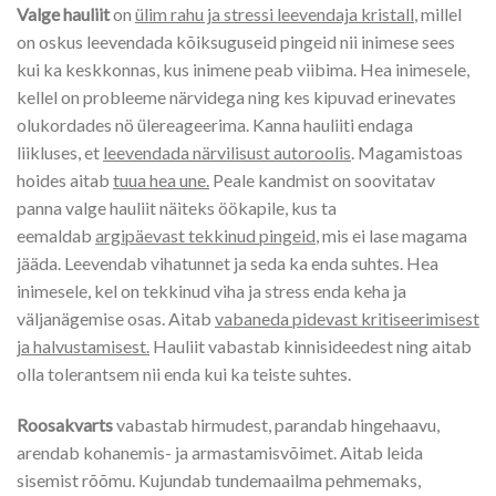
Valge hauliit
on
ülim rahu ja stressi leevendaja kristall
, millel
on oskus leevendada kõiksuguseid pingeid nii inimese sees
kui ka keskkonnas, kus inimene peab viibima. Hea inimesele,
kellel on probleeme närvidega ning kes kipuvad erinevates
olukordades nö ülereageerima. Kanna hauliiti endaga
liikluses, et
leevendada närvilisust autoroolis
. Magamistoas
hoides aitab
tuua hea une.
Peale kandmist on soovitatav
panna valge hauliit näiteks öökapile, kus ta
eemaldab
argipäevast tekkinud pingeid
, mis ei lase magama
jääda. Leevendab vihatunnet ja seda ka enda suhtes. Hea
inimesele, kel on tekkinud viha ja stress enda keha ja
väljanägemise osas. Aitab
vabaneda pidevast kritiseerimisest
ja halvustamisest.
Hauliit vabastab kinnisideedest ning aitab
olla tolerantsem nii enda kui ka teiste suhtes.
Roosakvarts
vabastab hirmudest, parandab hingehaavu,
arendab kohanemis- ja armas­ta­misvõimet. Aitab leida
sisemist rõõmu. Kujundab tundemaailma pehmemaks,