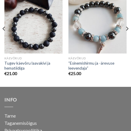
KÄEVÕRUD
KÄEVÕRUD
Tugev käevõru laavakivi ja
”Esinemishirmu ja -ärevuse
hematiidiga
leevendaja”
€
21.00
€
25.00
INFO
Tarne
Taganemisõigus
Privaatsuspoliitika