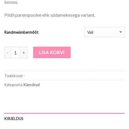
loovus.
Pildil parempoolne ehk südamekesega variant.
Randmeümbermõõt
Kogus
LISA KORVI
Tootekood:
-
Kategooria:
Käevõrud
KIRJELDUS