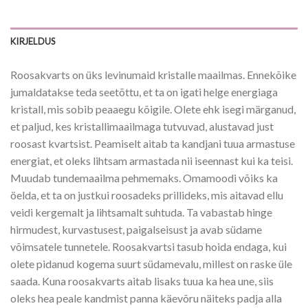
KIRJELDUS
Roosakvarts on üks levinumaid kristalle maailmas. Ennekõike
jumaldatakse teda seetõttu, et ta on igati helge energiaga
kristall, mis sobib peaaegu kõigile. Olete ehk isegi märganud,
et paljud, kes kristallimaailmaga tutvuvad, alustavad just
roosast kvartsist. Peamiselt aitab ta kandjani tuua armastuse
energiat, et oleks lihtsam armastada nii iseennast kui ka teisi.
Muudab tundemaailma pehmemaks. Omamoodi võiks ka
öelda, et ta on justkui roosadeks prillideks, mis aitavad ellu
veidi kergemalt ja lihtsamalt suhtuda. Ta vabastab hinge
hirmudest, kurvastusest, paigalseisust ja avab südame
võimsatele tunnetele. Roosakvartsi tasub hoida endaga, kui
olete pidanud kogema suurt südamevalu, millest on raske üle
saada. Kuna roosakvarts aitab lisaks tuua ka hea une, siis
oleks hea peale kandmist panna käevõru näiteks padja alla