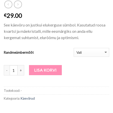
29.00
€
See käevõru on justkui elukerguse sümbol. Kasutatud roosa
kvartsi ja mäekristalli, mille eesmärgiks on anda ellu
kergemat suhtumist, elurõõmu ja optimismi.
Randmeümbermõõt
Kogus
LISA KORVI
Tootekood:
-
Kategooria:
Käevõrud