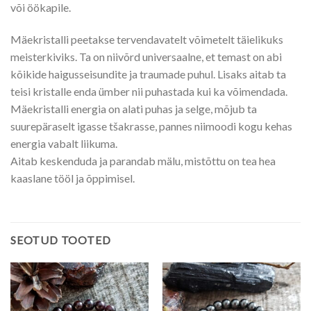
või öökapile.
Mäekristalli peetakse tervendavatelt võimetelt täielikuks
meisterkiviks. Ta on niivõrd universaalne, et temast on abi
kõikide haigusseisundite ja traumade puhul. Lisaks aitab ta
teisi kristalle enda ümber nii puhastada kui ka võimendada.
Mäekristalli energia on alati puhas ja selge, mõjub ta
suurepäraselt igasse tšakrasse, pannes niimoodi kogu kehas
energia vabalt liikuma.
Aitab keskenduda ja parandab mälu, mistõttu on tea hea
kaaslane tööl ja õppimisel.
SEOTUD TOOTED