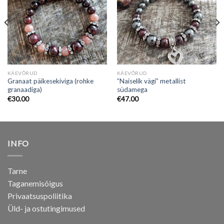
KÄEVÕRUD
KÄEVÕRUD
Granaat päikesekiviga (rohke
”Naiselik vägi” metallist
granaadiga)
südamega
€
30.00
€
47.00
INFO
Tarne
Taganemisõigus
Privaatsuspoliitika
Üld- ja ostutingimused