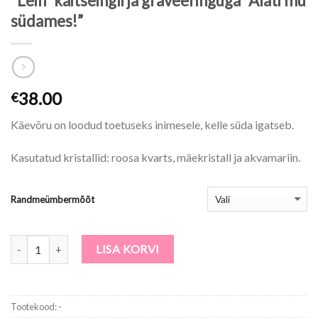
“Lein” kaitseingli ja graveeringuga “Alati mu
südames!”
38.00
€
Käevõru on loodud toetuseks inimesele, kelle süda igatseb.
Kasutatud kristallid: roosa kvarts, mäekristall ja akvamariin.
Randmeümbermõõt
Kogus
LISA KORVI
Tootekood:
-