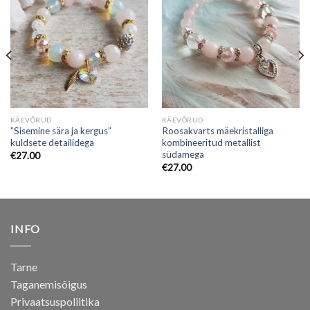
KÄEVÕRUD
KÄEVÕRUD
”Sisemine sära ja kergus”
Roosakvarts mäekristalliga
kuldsete detailidega
kombineeritud metallist
südamega
€
27.00
€
27.00
INFO
Tarne
Taganemisõigus
Privaatsuspoliitika