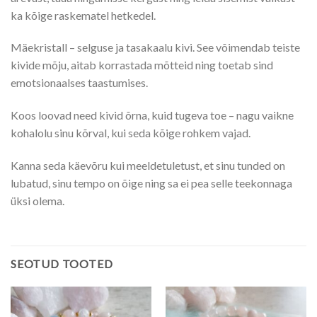
ka kõige raskematel hetkedel.
Mäekristall – selguse ja tasakaalu kivi. See võimendab teiste
kivide mõju, aitab korrastada mõtteid ning toetab sind
emotsionaalses taastumises.
Koos loovad need kivid õrna, kuid tugeva toe – nagu vaikne
kohalolu sinu kõrval, kui seda kõige rohkem vajad.
Kanna seda käevõru kui meeldetuletust, et sinu tunded on
lubatud, sinu tempo on õige ning sa ei pea selle teekonnaga
üksi olema.
SEOTUD TOOTED