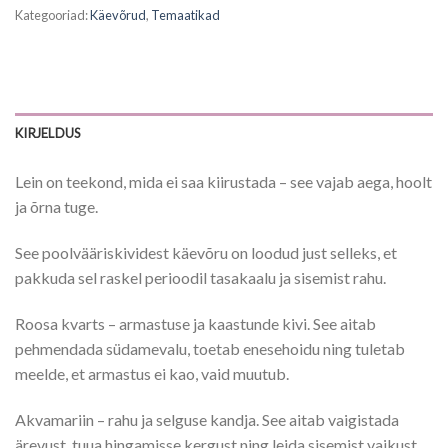
Kategooriad:
Käevõrud
,
Temaatikad
KIRJELDUS
Lein on teekond, mida ei saa kiirustada – see vajab aega, hoolt
ja õrna tuge.
See poolvääriskividest käevõru on loodud just selleks, et
pakkuda sel raskel perioodil tasakaalu ja sisemist rahu.
Roosa kvarts – armastuse ja kaastunde kivi. See aitab
pehmendada südamevalu, toetab enesehoidu ning tuletab
meelde, et armastus ei kao, vaid muutub.
Akvamariin – rahu ja selguse kandja. See aitab vaigistada
ärevust, tuua hingamisse kergust ning leida sisemist vaikust