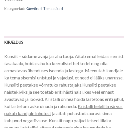
Kategooriad:
Käevõrud
,
Temaatikad
KIRJELDUS
Kunsiit – südame avaja ja rahu tooja. Aitab emal leida sisemist
tasakaalu, hoida rahu ka keerulistel hetkedel ning olla
armastavas ühenduses iseenda ja lastega. Meenutab kandjale
ka tema sisemisi unistusi ja vajadusi, et need ei jääks unarusse.
Kunsiiti peetakse võrratuks rahustajaks.Kunsiiti peetakse
naistekiviks ja see toetab eriti hästi naisi, kes veel ennast
avastavad ja loovad. Kristalli on hea hoida lastetoas eriti juhul,
kui lastel on raske uinuda ja rahuneda.
Kristalli helelilla värvus
pakub kandjale lohutust
ja aitab puhastada aurast sinna
kuhjunud negatiivsuse. Kunsiit nagu paljud teised lillaka
tooniga kristallid,
aitavad rahuneda ning leevendada ka