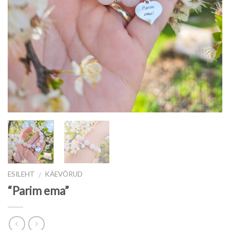
ESILEHT
KÄEVÕRUD
/
“Parim ema”