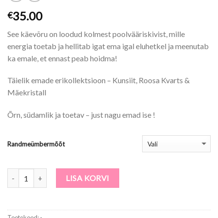
35.00
€
See käevõru on loodud kolmest poolvääriskivist, mille
energia toetab ja hellitab igat ema igal eluhetkel ja meenutab
ka emale, et ennast peab hoidma!
Täielik emade erikollektsioon – Kunsiit, Roosa Kvarts &
Mäekristall
Õrn, südamlik ja toetav – just nagu emad ise !
Randmeümbermõõt
Kogus
LISA KORVI
Tootekood:
-