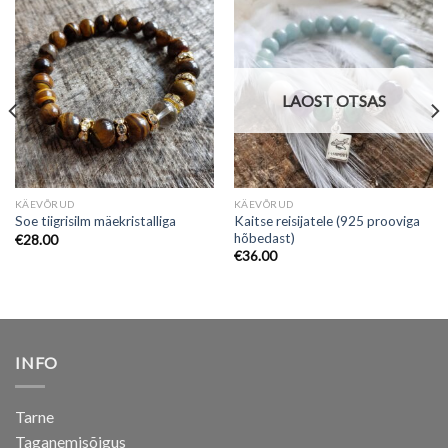
LAOST OTSAS
KÄEVÕRUD
KÄEVÕRUD
Kaitse reisijatele (925 prooviga
Soe tiigrisilm mäekristalliga
hõbedast)
€
28.00
€
36.00
INFO
Tarne
Taganemisõigus