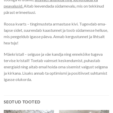
peavalusid.
Aitab leevendada südamevalu, mis on tekkinud
pärast erimeelsusi.
Roosa kvarts – tingimusteta armastuse kivi. Tugevdab ema-
lapse sidet, suurendab kaastunnet ja toob südamesse helluse,
mis peegeldub igasse päeva. Annab kergustunnet ja lihtsalt
hea tuju!
Mäekristall – selguse ja väe kandja ning ennekõike tugeva
tervise kristall! Toetab vaimset keskendumist, puhastab
energiaid ning aitab emal hoida oma sisemist valgust selgena
ja kirkana. Lisaks annab ta optimismi ja positiivset suhtumist
igasse olukorda.
SEOTUD TOOTED