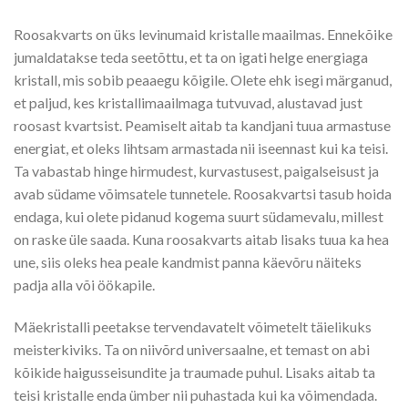
Roosakvarts on üks levinumaid kristalle maailmas. Ennekõike
jumaldatakse teda seetõttu, et ta on igati helge energiaga
kristall, mis sobib peaaegu kõigile. Olete ehk isegi märganud,
et paljud, kes kristallimaailmaga tutvuvad, alustavad just
roosast kvartsist. Peamiselt aitab ta kandjani tuua armastuse
energiat, et oleks lihtsam armastada nii iseennast kui ka teisi.
Ta vabastab hinge hirmudest, kurvastusest, paigalseisust ja
avab südame võimsatele tunnetele. Roosakvartsi tasub hoida
endaga, kui olete pidanud kogema suurt südamevalu, millest
on raske üle saada. Kuna roosakvarts aitab lisaks tuua ka hea
une, siis oleks hea peale kandmist panna käevõru näiteks
padja alla või öökapile.
Mäekristalli peetakse tervendavatelt võimetelt täielikuks
meisterkiviks. Ta on niivõrd universaalne, et temast on abi
kõikide haigusseisundite ja traumade puhul. Lisaks aitab ta
teisi kristalle enda ümber nii puhastada kui ka võimendada.