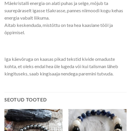
Mäekristalli energia on alati puhas ja selge, mõjub ta
suurepäraselt igasse tšakrasse
,
pannes niimoodi kogu kehas
energia vabalt liikuma.
Aitab keskenduda, mistõttu on tea hea kaaslane tööl ja
õppimisel.
Iga käevõruga on kaasas pikad tekstid kivide omaduste
kohta, et oleks endal hea üle lugeda või kui talisman läheb
kingituseks, saab kingisaaja nendega paremini tutvuda.
SEOTUD TOOTED