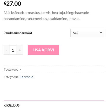
27.00
€
Märksõnad: armastus, tervis, hea tuju, hingehaavade
parandamine, rahumeelsus, usaldamine, loovus.
Randmeümbermõõt
Kogus
LISA KORVI
Tootekood:
-
Kategooria:
Käevõrud
KIRJELDUS