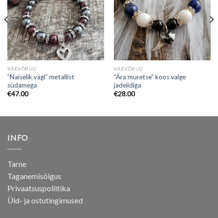
KÄEVÕRUD
KÄEVÕRUD
”Naiselik vägi” metallist
”Ära muretse” koos valge
südamega
jadeiidiga
€
47.00
€
28.00
INFO
Tarne
Taganemisõigus
Privaatsuspoliitika
Üld- ja ostutingimused