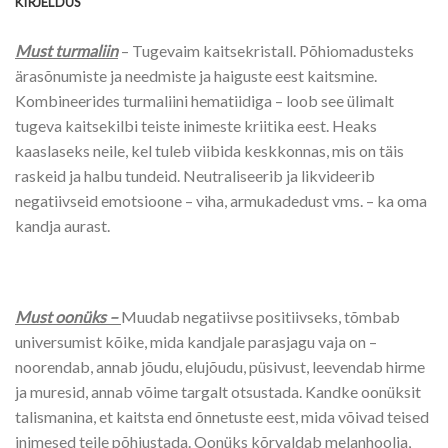
KIRJELDUS
Must turmaliin
– Tugevaim kaitsekristall. Põhiomadusteks
ärasõnumiste ja needmiste ja haiguste eest kaitsmine.
Kombineerides turmaliini hematiidiga – loob see ülimalt
tugeva kaitsekilbi teiste inimeste kriitika eest. Heaks
kaaslaseks neile, kel tuleb viibida keskkon­nas, mis on täis
raskeid ja halbu tundeid. Neutraliseerib ja likvideerib
negatiivseid emotsioone – viha, armukadedust vms. – ka oma
kandja aurast.
Must oonüks –
Muudab negatiivse positiivseks, tõmbab
universumist kõike, mida kandjale parasjagu vaja on –
noorendab, annab jõudu, elujõudu, püsivust, leevendab hirme
ja muresid, annab võime targalt otsustada. Kandke oonüksit
talismanina, et kaitsta end õnnetuste eest, mida võivad teised
inimesed teile põhjustada. Oonüks kõrvaldab melanhoolia,