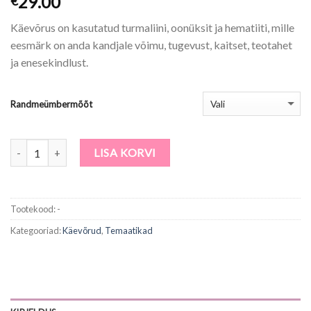
29.00
€
Käevõrus on kasutatud turmaliini, oonüksit ja hematiiti, mille
eesmärk on anda kandjale võimu, tugevust, kaitset, teotahet
ja enesekindlust.
Randmeümbermõõt
Kogus
LISA KORVI
Tootekood:
-
Kategooriad:
Käevõrud
,
Temaatikad