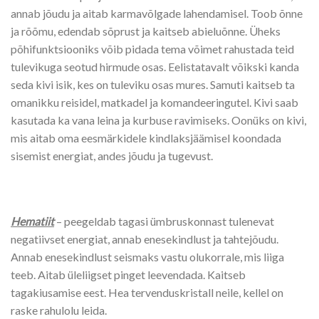
annab jõudu ja aitab karmavõlgade lahendamisel. Toob õnne
ja rõõmu, edendab sõprust ja kaitseb abieluõnne. Üheks
põhifunktsiooniks võib pidada tema võimet rahustada teid
tulevikuga seotud hirmude osas. Eelistatavalt võikski kanda
seda kivi isik, kes on tuleviku osas mures. Samuti kaitseb ta
omanikku reisidel, matkadel ja komandeeringutel. Kivi saab
kasutada ka vana leina ja kurbuse ravimiseks. Oonüks on kivi,
mis aitab oma eesmärkidele kindlaksjäämisel koondada
sisemist energiat, andes jõudu ja tugevust.
Hematiit
– peegeldab tagasi ümbruskonnast tulenevat
negatiivset energiat, annab enesekindlust ja tahtejõudu.
Annab enesekindlust seismaks vastu olukorrale, mis liiga
teeb. Aitab üleliigset pinget leevendada. Kaitseb
tagakiusamise eest. Hea tervenduskristall neile, kellel on
raske rahulolu leida.