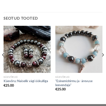
SEOTUD TOOTED
KÄEVÕRUD
KÄEVÕRUD
”Esinemishirmu ja -ärevuse
Käevõru: Naiselik vägi öökulliga
leevendaja”
€
25.00
€
25.00