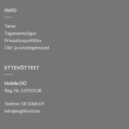
INFO
Tarne
Taganemisõigus
Privaatsuspoliitika
Üld- ja ostutingimused
ETTEVÕTTEST
Hobila OÜ
Reg. Nr. 12910138
Telefon: 58 5000 69
info@inglikivid.ee