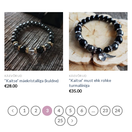
KÄEVÕRUD
KÄEVÕRUD
”Kaitse” must ehk rohke
”Kaitse” mäekristalliga (kuldne)
turmaliiniga
€
28.00
€
35.00
1
2
3
4
5
6
…
23
24
25