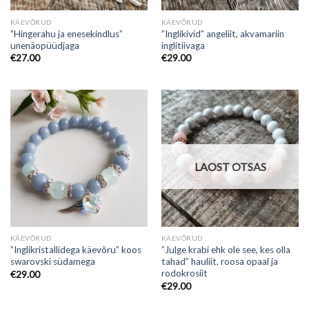
KÄEVÕRUD
KÄEVÕRUD
”Hingerahu ja enesekindlus”
”Inglikivid” angeliit, akvamariin
unenäopüüdjaga
inglitiivaga
€
27.00
€
29.00
LAOST OTSAS
KÄEVÕRUD
KÄEVÕRUD
”Inglikristallidega käevõru” koos
”Julge krabi ehk ole see, kes olla
swarovski südamega
tahad” hauliit, roosa opaal ja
rodokrosiit
€
29.00
€
29.00