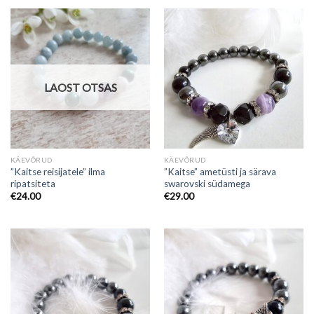
LAOST OTSAS
KÄEVÕRUD
KÄEVÕRUD
”Kaitse reisijatele” ilma
”Kaitse” ametüsti ja särava
ripatsiteta
swarovski südamega
€
24.00
€
29.00