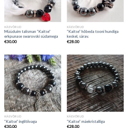
KÄEVÕRUD
KÄEVÕRUD
Müüduim talisman ”Kaitse”
”Kaitse” hõbeda tooni hundiga
erkpunase swarovski südamega
keskel, särav.
€
30.00
€
28.00
KÄEVÕRUD
KÄEVÕRUD
”Kaitse” inglitiivaga
”Kaitse” mäekristalliga
€
30.00
€
28.00