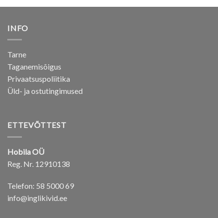
INFO
Tarne
Taganemisõigus
Privaatsuspoliitika
Üld- ja ostutingimused
ETTEVÕTTEST
Hobila OÜ
Reg. Nr. 12910138
Telefon: 58 5000 69
info@inglikivid.ee