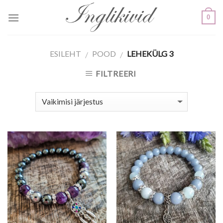
Skip
0
to
content
ESILEHT
POOD
LEHEKÜLG 3
/
/
FILTREERI