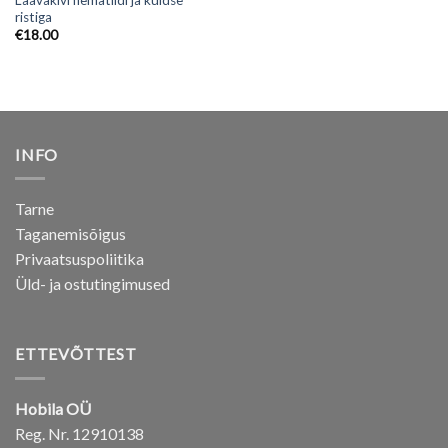
ristiga
€
18.00
INFO
Tarne
Taganemisõigus
Privaatsuspoliitika
Üld- ja ostutingimused
ETTEVÕTTEST
Hobila OÜ
Reg. Nr. 12910138