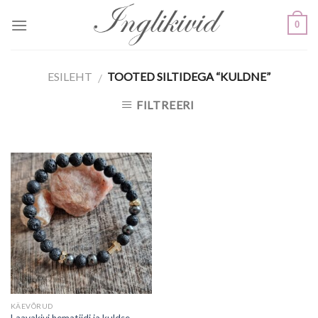
Skip
0
to
content
ESILEHT
TOOTED SILTIDEGA “KULDNE”
/
FILTREERI
KÄEVÕRUD
Laavakivi hematiidi ja kuldse