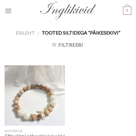
Skip
0
to
content
ESILEHT
TOOTED SILTIDEGA “PÄIKESEKIVI”
/
FILTREERI
KÄEVÕRUD
”Ülim rõõm” päikesekivi ja kuukivi