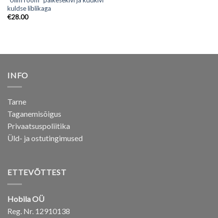
kuldse liblikaga
€
28.00
INFO
Tarne
Taganemisõigus
Privaatsuspoliitika
Üld- ja ostutingimused
ETTEVÕTTEST
Hobila OÜ
Reg. Nr. 12910138