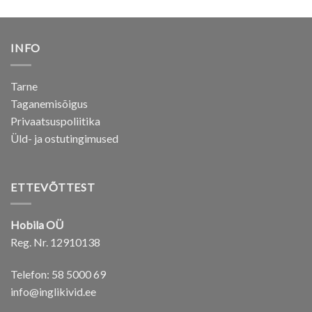
INFO
Tarne
Taganemisõigus
Privaatsuspoliitika
Üld- ja ostutingimused
ETTEVÕTTEST
Hobila OÜ
Reg. Nr. 12910138
Telefon: 58 5000 69
info@inglikivid.ee