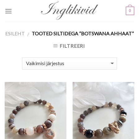
Skip
0
to
content
ESILEHT
TOOTED SILTIDEGA “BOTSWANA AHHAAT”
/
FILTREERI